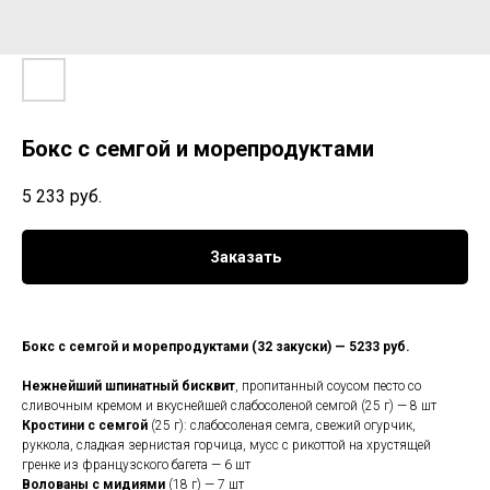
Бокс с семгой и морепродуктами
5 233
руб.
Заказать
Бокс с семгой и морепродуктами (32 закуски) — 5233 руб.
Нежнейший шпинатный бисквит
, пропитанный соусом песто со
сливочным кремом и вкуснейшей слабосоленой семгой (25 г) — 8 шт
Кростини с семгой
(25 г): слабосоленая семга, свежий огурчик,
руккола, сладкая зернистая горчица, мусс с рикоттой на хрустящей
гренке из французского багета — 6 шт
Волованы с мидиями
(18 г) — 7 шт