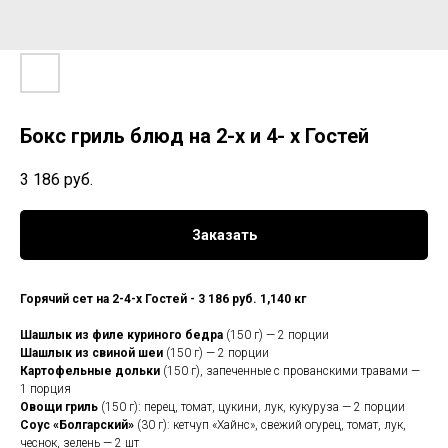
Бокс гриль блюд на 2-х и 4- х Гостей
3 186
руб.
Заказать
Горячий сет на 2-4-х Гостей - 3 186 руб. 1,140 кг
Шашлык из филе куриного бедра
(150 г) — 2 порции
Шашлык из свиной шеи
(150 г) — 2 порции
Картофельные дольки
(150 г), запеченные с прованскими травами —
1 порция
Овощи гриль
(150 г): перец, томат, цукини, лук, кукуруза — 2 порции
Соус «Болгарский»
(30 г): кетчуп «Хайнс», свежий огурец, томат, лук,
чеснок, зелень — 2 шт