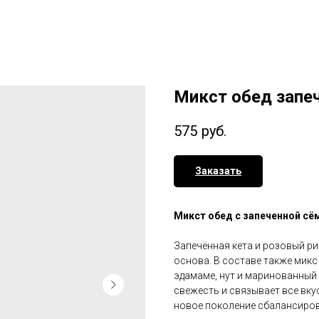
Микст обед запе
575
руб.
Заказать
Микст обед с запеченной сё
Запечённая кета и розовый ри
основа. В составе также микс 
эдамаме, нут и маринованный 
свежесть и связывает все вку
новое поколение сбалансиро