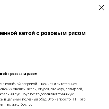
ченной кетой с розовым рисом
мгой и розовым рисом
с с копчёной паприкой — нежная и питательная
свежих овощей: черри, огурец, авокадо, сельдерей,
красный лук. Соус песто добавляет травяную
сы в цельный, полезный обед. Это не просто ПП — это
ванных микс‑боулов.