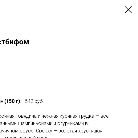
остбифом
 (150 г)
: - 542 руб.
сочная говядина и нежная куриная грудка — всё
ванными шампиньонами и огурчиками в
чичном соусе. Сверху — золотая хрустящая