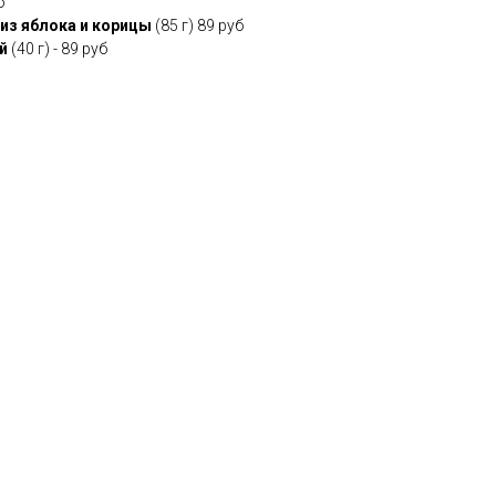
б
 из яблока и корицы
(85 г) 89 руб
й
(40 г) - 89 руб