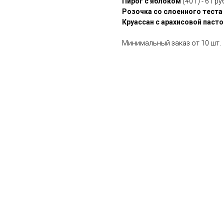
Пирог с яблоком
(40 г) - 61 ру
Розочка со слоенного теста
Круассан с арахисовой пасто
Минимальный заказ от 10 шт.